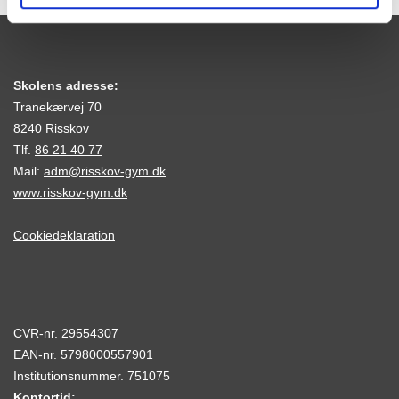
Skolens adresse:
Tranekærvej 70
8240 Risskov
Tlf.
86 21 40 77
Mail:
adm@risskov-gym.dk
www.risskov-gym.dk
Cookiedeklaration
CVR-nr. 29554307
EAN-nr. 5798000557901
Institutionsnummer. 751075
Kontortid: