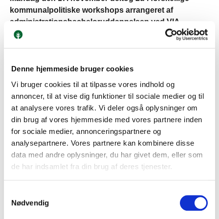
kommunalpolitiske workshops arrangeret af
administrationsbacheloruddannelsen ved VIA
University College
Eleverne deltog hver i to workshops; her mødte de såvel
en underviser fra VIA og praktikere inden for områderne
Denne hjemmeside bruger cookies
samt i gruppearbejdet andre gymnasieelever (fra hhv.
Vi bruger cookies til at tilpasse vores indhold og
Viby, Egå og Marselisborg) og studerende på
annoncer, til at vise dig funktioner til sociale medier og til
administrationsbacheloruddannelsen.
at analysere vores trafik. Vi deler også oplysninger om
din brug af vores hjemmeside med vores partnere inden
Temaerne favnede bredt mht. forskellige
for sociale medier, annonceringspartnere og
kommunalpolitiske cases og områder: Trivsel og mental
analysepartnere. Vores partnere kan kombinere disse
sundhed hos børn og unge i Aarhus Kommune,
data med andre oplysninger, du har givet dem, eller som
Stadionprojektet Kongelunden, Hjemløses deltagelse i
de har indsamlet fra din brug af deres tjenester.
demokratiet, Aarhus Klimaplan: Det smukke udsyn el.
bæredygtig energi, Valgkamp og sociale medier -
Samtykkevalg
personens betydning i lokalpolitik, Store forventninger og
Nødvendig
begrænsede ressourcer - dilemmaer i den offentlige
økonomi.