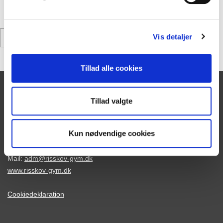
Vi håber, I har lyst til at kigge forbi.
Vis detaljer
Tilbage
Tillad alle cookies
Tillad valgte
Skolens adresse:
Tranekærvej 70
Kun nødvendige cookies
8240 Risskov
Tlf.
86 21 40 77
Mail:
adm@risskov-gym.dk
www.risskov-gym.dk
Cookiedeklaration