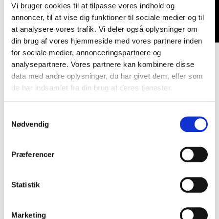
Vi bruger cookies til at tilpasse vores indhold og
annoncer, til at vise dig funktioner til sociale medier og til
at analysere vores trafik. Vi deler også oplysninger om
din brug af vores hjemmeside med vores partnere inden
for sociale medier, annonceringspartnere og
Onsdag d. 6. maj kl. 19.00-21.00 er der, traditionen tro,
analysepartnere. Vores partnere kan kombinere disse
forårsfestival. Gratis adgang
data med andre oplysninger, du har givet dem, eller som
MUSIK BILLEDKUNST DRAMA MEDIEFAG
de har indsamlet fra din brug af deres tjenester.
De kunstneristiske fag på Risskov Gymnasium indbyder
Samtykkevalg
alle elever, forældre, søskende og andre interesserede til
Nødvendig
vores årlige forårsfestival onsdag den 6. maj fra 19.00 -
21.00. Forårsfestivalen er en stemningsfuld aften, hvor
alle gymnasiets musikfag-, billedkunst-, og dramahold
Præferencer
viser deres eksamensproduktioner. Der er gratis adgang
for alle og vi sælger øl og vand i baren.
Statistik
Så der er masser af gode grunde til at komme forbi og
styrke fællesskabet omkring Risskov Gymnasium.
Marketing