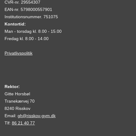
CVR-nr. 29554307
EAN-nr. 5798000557901
Institutionsnummer. 751075
Kontortid:
Man - torsdag kl. 8.00 - 15.00
Fredag kl. 8.00 - 14.00
Privatlivspolitik
Rektor:
Gitte Horsbøl
Tranekærvej 70
8240 Risskov
Email:
gh@risskov-gym.dk
Tlf:
86 21 40 77