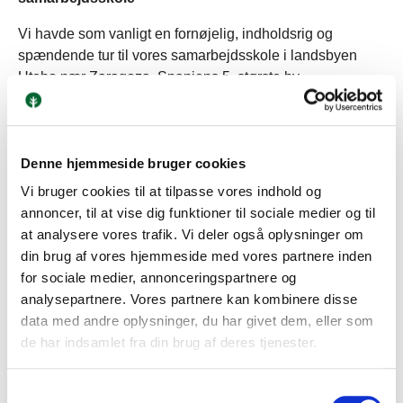
Vi havde som vanligt en fornøjelig, indholdsrig og
spændende tur til vores samarbejdsskole i landsbyen
Utebo nær Zaragoza, Spaniens 5. største by.
De 9 elever fra 2g SP2 var privat indkvarterede og med
deres værter i skole ca. 1½ dag. I Utebo var vi bl.a. oppe i
byens smukke kirketårn i mudéjarstil, og eleverne lavede
Denne hjemmeside bruger cookies
interviews med lokale om deres - noget begrænsede -
Vi bruger cookies til at tilpasse vores indhold og
viden om Danmark. Denne gang lykkedes det også igen
annoncer, til at vise dig funktioner til sociale medier og til
at besøge de smukke vandfald, som vi sidste gang måtte
at analysere vores trafik. Vi deler også oplysninger om
opgive at komme til pga. de voldsomme oversvømmelser
din brug af vores hjemmeside med vores partnere inden
i specielt regionen omkring Valencia i november 2024.
for sociale medier, annonceringspartnere og
Byrundtur i hyggelige Zaragoza nåede vi selvfølgelig
analysepartnere. Vores partnere kan kombinere disse
også i samlet trop med ikke mindst besøg på byens
data med andre oplysninger, du har givet dem, eller som
restaurerede fæstning, som næst efter Alhambra i
de har indsamlet fra din brug af deres tjenester.
Granada er Spaniens flotteste eksempel på arabisk
inspireret arkitektur. Elevernes værter sørgede desuden i
Samtykkevalg
fritiden for det åbenbart obligatoriske besøg i Europas