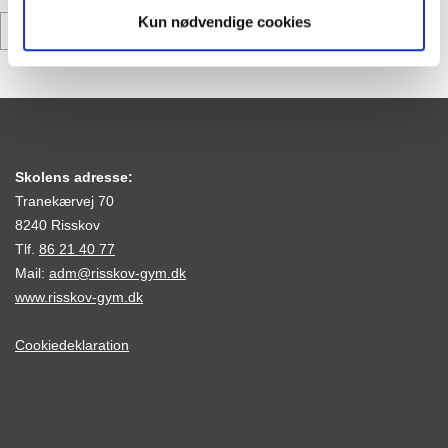
Kun nødvendige cookies
Tilbage
Skolens adresse:
Tranekærvej 70
8240 Risskov
Tlf.
86 21 40 77
Mail:
adm@risskov-gym.dk
www.risskov-gym.dk
Cookiedeklaration