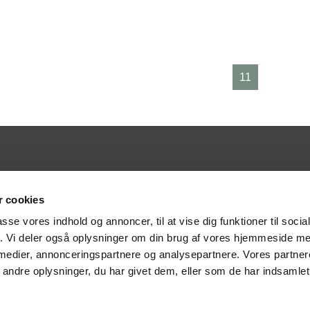
3
4
5
6
7
8
9
10
11
12
 cookies
r. 29554307
Rektor:
r. 5798000557901
Gitte Horsbøl
passe vores indhold og annoncer, til at vise dig funktioner til soci
utionsnummer. 751075
Tranekærvej 70
fik. Vi deler også oplysninger om din brug af vores hjemmeside m
rtid:
8240 Risskov
 medier, annonceringspartnere og analysepartnere. Vores partne
torsdag kl. 8.00 - 15.00
Email:
gh@risskov-gym.dk
ndre oplysninger, du har givet dem, eller som de har indsamlet 
 kl. 8.00 - 14.00
Tlf:
86 21 40 77