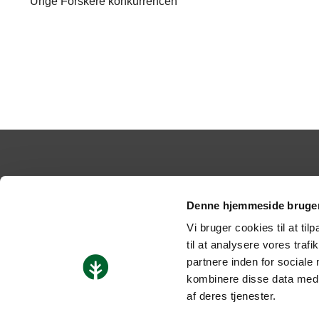
Unge Forskere konkurrencen
forrige
1
2
Denne hjemmeside bruger
Skolens adresse:
CVR-n
Tranekærvej 70
EAN-n
Vi bruger cookies til at til
8240 Risskov
Instit
til at analysere vores tra
Tlf.
86 21 40 77
Konto
partnere inden for sociale
Mail:
adm@risskov-gym.dk
Man - 
kombinere disse data med a
www.risskov-gym.dk
Fredag
af deres tjenester.