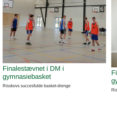
Finalestævnet i DM i
F
gymnasiebasket
g
Risskovs succesfulde basket-drenge
Ris