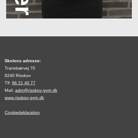
Skolens adresse:
Tranekærvej 70
8240 Risskov
Tlf.
86 21 40 77
Mail:
adm@risskov-gym.dk
www.risskov-gym.dk
Cookiedeklaration