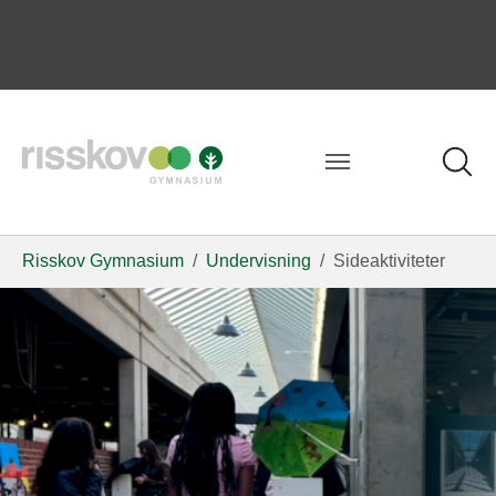
Risskov Gymnasium
Undervisning
Sideaktiviteter