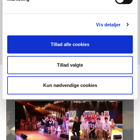
Vis detaljer
Tidligere legatmodtagere
Tillad alle cookies
⤓
Tillad valgte
Kun nødvendige cookies
Musical 2025
Show larger version
Show larger version