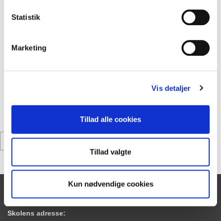
Efter tilmeldingsfristen er udløbet, laver vi en tidsplan for
Statistik
forældrekonsultationerne. Tidsplanen kan I se i elevens
skema i Lectio senest den
2. februar klokken 15.00.
Marketing
Hvis eleven ikke kan deltage
Vi anbefaler, at eleven deltager i forældrekonsultationen,
hvis det er muligt. Vær opmærksom på, at forældre og
Vis detaljer
værger til elever over 18 år skal medbringe skriftligt
samtykke fra eleven, hvis eleven ikke deltager i
forældrekonsultationen.
Tillad alle cookies
Tilbage
Tillad valgte
Kun nødvendige cookies
Skolens adresse: