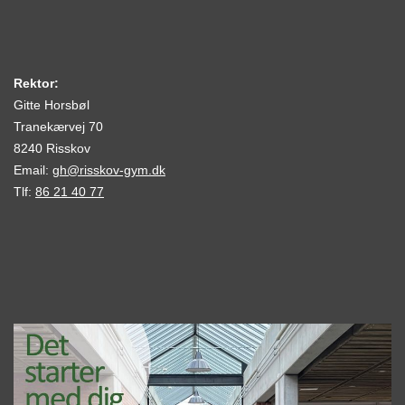
Rektor:
Gitte Horsbøl
Tranekærvej 70
8240 Risskov
Email:
gh@risskov-gym.dk
Tlf:
86 21 40 77