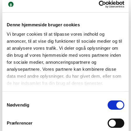
Om forældrekonsultationen
Den individuelle forældrekonsultation er en samtale på ti
minutter mellem forældre/værger, eleven og faglæreren.
Denne hjemmeside bruger cookies
Forældrekonsultationen giver mulighed for at drøfte
Vi bruger cookies til at tilpasse vores indhold og
elevernes standpunkt i det enkelte fag. Læreren vil blandt
annoncer, til at vise dig funktioner til sociale medier og til
andet komme ind på arbejdsindsats, holdning til
at analysere vores trafik. Vi deler også oplysninger om
undervisningen og udbytte af undervisningen. Derudover
din brug af vores hjemmeside med vores partnere inden
er man naturligvis også meget velkomne til selv at tage
for sociale medier, annonceringspartnere og
emner op.
analysepartnere. Vores partnere kan kombinere disse
data med andre oplysninger, du har givet dem, eller som
Sådan tilmelder I jer
de har indsamlet fra din brug af deres tjenester.
Tilmelding til forældrekonsultationen foregår i Lectio. På
elevens forside af Lectio findes et link til tilmeldingssiden.
Samtykkevalg
På tilmeldingssiden kan der ønskes
Nødvendig
forældrekonsultationer med op til fem lærere.
Tilmeldingsfristen er 1. februar kl. 10.00.
Præferencer
Sådan ser I tidsplanen i Lectio