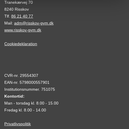
Tranekærvej 70
8240 Risskov
Tlf.
86 21 40 77
Mail:
adm@risskov-gym.dk
www.risskov-gym.dk
Cookiedeklaration
CVR-nr. 29554307
EAN-nr. 5798000557901
Institutionsnummer. 751075
Kontortid:
Man - torsdag kl. 8.00 - 15.00
Fredag kl. 8.00 - 14.00
Privatlivspolitik