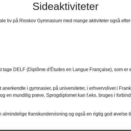
Sideaktiviteter
ale liv på Risskov Gymnasium med mange aktiviteter også efter
 tage DELF (Diplôme d'Études en Langue Française), som er et of
nerkendte i gymnasier, på universiteter, i erhvervslivet i Frank
ig del og en mundtlig prøve. Sprogdiplomet kan f.eks. bruges i fo
n almindelige franskundervisning og også en rigtig god øvelse 