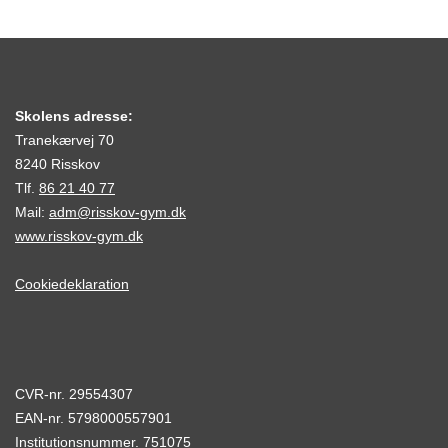
Skolens adresse:
Tranekærvej 70
8240 Risskov
Tlf.
86 21 40 77
Mail:
adm@risskov-gym.dk
www.risskov-gym.dk
Cookiedeklaration
CVR-nr. 29554307
EAN-nr. 5798000557901
Institutionsnummer. 751075