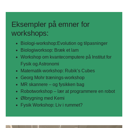
Eksempler på emner for
workshops:
Biologi-workshop:Evolution og tilpasninger
Biologiworksop: Bræk et lam
Workshop om kvantecomputere på Institut for
Fysik og Astronomi
Matematik-workshop: Rubik’s Cubes
Georg Mohr trænings-workshop
MR skannere – og fysikken bag
Robotworkshop – lær at programmere en robot
Ølbrygning med Kemi
Fysik Workshop: Liv i rummet?